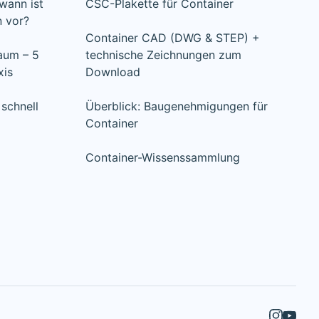
 wann ist
CSC-Plakette für Container
n vor?
Container CAD (DWG & STEP) +
raum – 5
technische Zeichnungen zum
xis
Download
schnell
Überblick: Baugenehmigungen für
Container
Container-Wissenssammlung