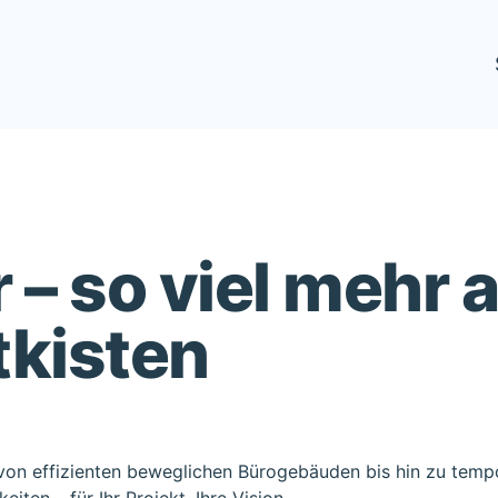
 – so viel mehr a
tkisten
on, von effizienten beweglichen Bürogebäuden bis hin zu t