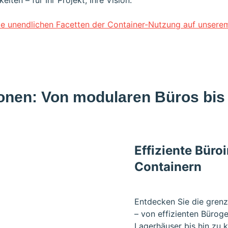
iten – für Ihr Projekt, Ihre Vision.
ie unendlichen Facetten der Container-Nutzung auf unsere
onen: Von modularen Büros bis 
Effiziente Büroi
Containern
Entdecken Sie die grenz
– von effizienten Büro
Lagerhäuser bis hin zu