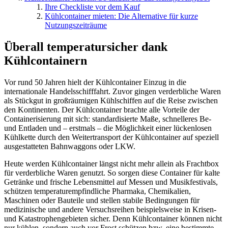
Ihre Checkliste vor dem Kauf
Kühlcontainer mieten: Die Alternative für kurze
Nutzungszeiträume
Überall temperatursicher dank
Kühlcontainern
Vor rund 50 Jahren hielt der Kühlcontainer Einzug in die
internationale Handelsschifffahrt. Zuvor gingen verderbliche Waren
als Stückgut in großräumigen Kühlschiffen auf die Reise zwischen
den Kontinenten. Der Kühlcontainer brachte alle Vorteile der
Containerisierung mit sich: standardisierte Maße, schnelleres Be-
und Entladen und – erstmals – die Möglichkeit einer lückenlosen
Kühlkette durch den Weitertransport der Kühlcontainer auf speziell
ausgestatteten Bahnwaggons oder LKW.
Heute werden Kühlcontainer längst nicht mehr allein als Frachtbox
für verderbliche Waren genutzt. So sorgen diese Container für kalte
Getränke und frische Lebensmittel auf Messen und Musikfestivals,
schützen temperaturempfindliche Pharmaka, Chemikalien,
Maschinen oder Bauteile und stellen stabile Bedingungen für
medizinische und andere Versuchsreihen beispielsweise in Krisen-
und Katastrophengebieten sicher. Denn Kühlcontainer können nicht
nur kühlen, sondern auch vor Frost schützen bzw. eine bestimmte