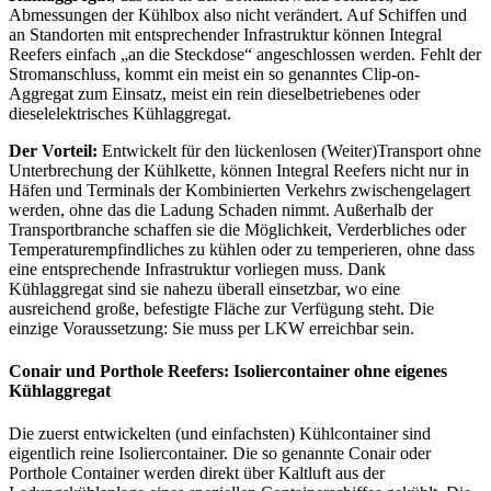
Abmessungen der Kühlbox also nicht verändert. Auf Schiffen und
an Standorten mit entsprechender Infrastruktur können Integral
Reefers einfach „an die Steckdose“ angeschlossen werden. Fehlt der
Stromanschluss, kommt ein meist ein so genanntes Clip-on-
Aggregat zum Einsatz, meist ein rein dieselbetriebenes oder
dieselelektrisches Kühlaggregat.
Der Vorteil:
Entwickelt für den lückenlosen (Weiter)Transport ohne
Unterbrechung der Kühlkette, können Integral Reefers nicht nur in
Häfen und Terminals der Kombinierten Verkehrs zwischengelagert
werden, ohne das die Ladung Schaden nimmt. Außerhalb der
Transportbranche schaffen sie die Möglichkeit, Verderbliches oder
Temperaturempfindliches zu kühlen oder zu temperieren, ohne dass
eine entsprechende Infrastruktur vorliegen muss. Dank
Kühlaggregat sind sie nahezu überall einsetzbar, wo eine
ausreichend große, befestigte Fläche zur Verfügung steht. Die
einzige Voraussetzung: Sie muss per LKW erreichbar sein.
Conair und Porthole Reefers: Isoliercontainer ohne eigenes
Kühlaggregat
Die zuerst entwickelten (und einfachsten) Kühlcontainer sind
eigentlich reine Isoliercontainer. Die so genannte Conair oder
Porthole Container werden direkt über Kaltluft aus der