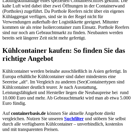
Ladungskühlanlage eines speziellen Containerschiffes gekühlt. Die
kalte Luft wird dabei über zwei Öffnungen in der Containerwand
(Portholes) zugeführt. Da Porthole Reefers nicht über ein eigenes
Kühlaggregat verfügen, sind sie in der Regel nicht für
Verwendungen außerhalb der Logistikkette geeignet. Mitunter
kommen sie als reine Isoliercontainer zum Einsatz. Porthole Reefers
sind nur noch am Gebrauchtmarkt zu finden. Neubauten werden
bereits seit längerer Zeit nicht mehr gefertigt.
Kühlcontainer kaufen: So finden Sie das
richtige Angebot
Kühlcontainer werden beinahe ausschließlich in Asien gefertigt. In
Europa erhältliche Kühlcontainer sind daher mindestens eine
Seereise „alt“. Im Vergleich zu anderen (See)Containertypen sind
Kühlcontainer deutlich teurer. Je nach Ausstattung,
Leistungsfähigkeit und Hersteller liegen die Neubaupreise bei rund
10.000 Euro und mehr. Ab Gebrauchtmarkt wird man ab etwa 5.000
Euro fündig.
Auf
containerbasis.de
können Sie aktuelle Angebote direkt
vergleichen. Nutzen Sie unseren
Suchfilter
und stöbern Sie selbst
durch alle verfügbaren Kühlcontainer – unverbindlich, kostenlos
und mit transparenten Preisen.