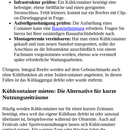
Infrastruktur prüfen:
Ein Kühlcontainer benötigt eine
befestigte, ebene Stellfläche und einen geeigneten
Stromschluss. Fehlt letzterer, kommt nur ein Reefers mit Clip-
on-Dieselaggegrat in Frage.
Aufstellgenehmigung prüfen:
Die Aufstellung eines
Container kann eine
Baugenehmigung
erfordern. Fragen Sie
hierzu bei Ihrer zuständigen Bauaufsichtsbehörde nach.
Montagetermin vereinbaren:
Hat man einen Kühlcontainer
gekauft und zum neuen Standort transportiert, sollte der
Anschluss an die Infrastruktur ausschließlich von einem
Fachmann vorgenommen werden, ebenso wie eventuell
später erforderliche Wartungsarbeiten.
Übrigens: Integral Reefer werden auf dem Gebrauchtmarkt auch
ohne Kühlfunktion als reine Isoliercontainer angeboten. In diesen
Fällen ist das Kühlaggregat defekt oder wurde entfernt.
Kühlcontainer mieten: Die Alternative für kurze
Nutzungszeiträume
Häufig werden Kühlcontainer nur für einen kurzen Zeitraum
benötigt, etwa weil das eigene Kühlhaus defekt ist oder saisonal
überlastet ist, beispielsweise während der Obsternte. Auch auf
Festivals oder Sportveranstaltungen lassen sich Kühlcontainer
optimal nutzen. Für wenige Tage oder Wochen lohnt die