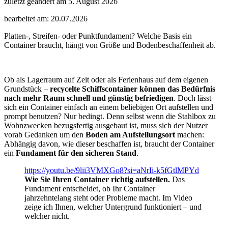
zuletzt geändert am 5. August 2026
bearbeitet am: 20.07.2026
Platten-, Streifen- oder Punktfundament? Welche Basis ein
Container braucht, hängt von Größe und Bodenbeschaffenheit ab.
Ob als Lagerraum auf Zeit oder als Ferienhaus auf dem eigenen
Grundstück –
recycelte Schiffscontainer
können das Bedürfnis
nach mehr Raum schnell und günstig befriedigen
. Doch lässt
sich ein Container einfach an einem beliebigen Ort aufstellen und
prompt benutzen? Nur bedingt. Denn selbst wenn die Stahlbox zu
Wohnzwecken bezugsfertig ausgebaut ist, muss sich der Nutzer
vorab Gedanken um den
Boden am Aufstellungsort
machen:
Abhängig davon, wie dieser beschaffen ist, braucht der Container
ein
Fundament für den sicheren Stand
.
https://youtu.be/9lii3VMXGo8?si=aNrIi-k5fGtlMPYd
Wie Sie Ihren Container richtig aufstellen.
Das
Fundament entscheidet, ob Ihr Container
jahrzehntelang steht oder Probleme macht. Im Video
zeige ich Ihnen, welcher Untergrund funktioniert – und
welcher nicht.