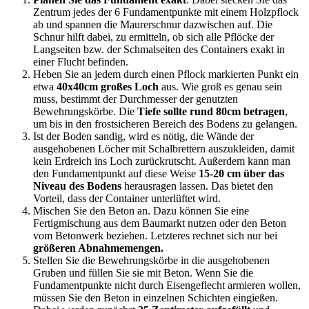
Zentrum jedes der 6 Fundamentpunkte mit einem Holzpflock
ab und spannen die Maurerschnur dazwischen auf. Die
Schnur hilft dabei, zu ermitteln, ob sich alle Pflöcke der
Langseiten bzw. der Schmalseiten des Containers exakt in
einer Flucht befinden.
Heben Sie an jedem durch einen Pflock markierten Punkt ein
etwa
40x40cm großes Loch
aus. Wie groß es genau sein
muss, bestimmt der Durchmesser der genutzten
Bewehrungskörbe. Die
Tiefe sollte rund 80cm betragen
,
um bis in den frostsicheren Bereich des Bodens zu gelangen.
Ist der Boden sandig, wird es nötig, die Wände der
ausgehobenen Löcher mit Schalbrettern auszukleiden, damit
kein Erdreich ins Loch zurückrutscht. Außerdem kann man
den Fundamentpunkt auf diese Weise
15-20 cm über das
Niveau des Bodens
herausragen lassen. Das bietet den
Vorteil, dass der Container unterlüftet wird.
Mischen Sie den Beton an. Dazu können Sie eine
Fertigmischung aus dem Baumarkt nutzen oder den Beton
vom Betonwerk beziehen. Letzteres rechnet sich nur bei
größeren Abnahmemengen.
Stellen Sie die Bewehrungskörbe in die ausgehobenen
Gruben und füllen Sie sie mit Beton. Wenn Sie die
Fundamentpunkte nicht durch Eisengeflecht armieren wollen,
müssen Sie den Beton in einzelnen Schichten eingießen.