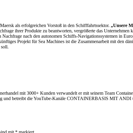
aersk als erfolgreichen Vorstoß in den Schifffahrtssektor.
„Unsere Mis
frage ihrer Produkte zu beantworten, vergrößerte das Unternehmen k
den Nachfrage nach den autonomen Schiffs-Navigationssystemen in Euro
ukünftiges Projekt für Sea Machines ist die Zusammenarbeit mit den d
soll.
nerhandel mit 3000+ Kunden verwandelt er mit seinem Team Container
und betreibt die YouTube-Kanäle CONTAINERBASIS MIT ANDI und An
sind mit
*
markiert