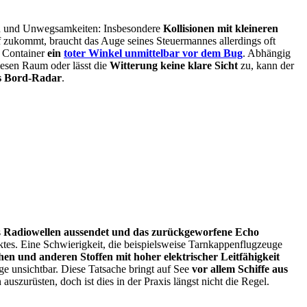
ken und Unwegsamkeiten: Insbesondere
Kollisionen mit kleineren
f zukommt, braucht das Auge seines Steuermannes allerdings oft
n Container
ein
toter Winkel unmittelbar vor dem Bug
. Abhängig
iesen Raum oder lässt die
Witterung keine klare Sicht
zu, kann der
s Bord-Radar
.
s
Radiowellen aussendet und das zurückgeworfene Echo
tes. Eine Schwierigkeit, die beispielsweise Tarnkappenflugzeuge
chen und anderen Stoffen mit hoher elektrischer Leitfähigkeit
ge unsichtbar
. Diese Tatsache bringt auf See
vor allem Schiffe aus
n auszurüsten
, doch ist dies in der Praxis längst nicht die Regel.