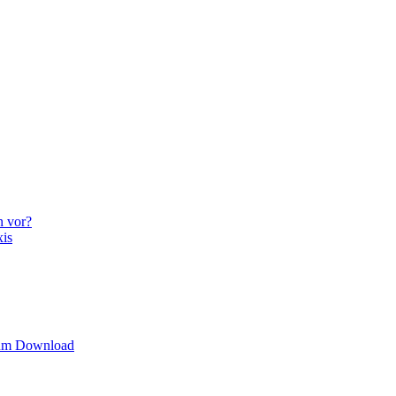
n vor?
xis
zum Download