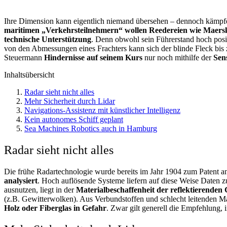
Ihre Dimension kann eigentlich niemand übersehen – dennoch kämpfe
maritimen „Verkehrsteilnehmern“ wollen Reedereien wie Maersk
technische Unterstützung
. Denn obwohl sein Führerstand hoch positi
von den Abmessungen eines Frachters kann sich der blinde Fleck bis 
Steuermann
Hindernisse auf seinem Kurs
nur noch mithilfe der
Sen
Inhaltsübersicht
Radar sieht nicht alles
Mehr Sicherheit durch Lidar
Navigations-Assistenz mit künstlicher Intelligenz
Kein autonomes Schiff geplant
Sea Machines Robotics auch in Hamburg
Radar sieht nicht alles
Die frühe Radartechnologie wurde bereits im Jahr 1904 zum Patent a
analysiert
. Hoch auflösende Systeme liefern auf diese Weise Daten 
ausnutzen, liegt in der
Materialbeschaffenheit der reflektierenden
(z.B. Gewitterwolken). Aus Verbundstoffen und schlecht leitenden Ma
Holz oder Fiberglas in Gefahr
. Zwar gilt generell
die Empfehlung, i