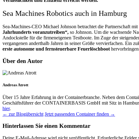
Verlässlichkeit und Effizienz erreicht werden.
Sea Machines Robotics auch in Hamburg
Sea-Machines-CEO Michael Johnson betrachtet die Partnerschaft mit M
Jahrhunderts voranzutreiben“,
so Johnson. Um die wachsende Nach
Andockstelle für die firmeneigenen Testboote. Im Zuge der steigen
vergangenen anderthalb Jahren in seiner Größe vervierfachen. Ein z
erste autonome und fernsteuerbare Feuerlöschboot
hervorbringen 
Über den Autor
Andreas Atrott
Über 15 Jahre Erfahrung in der Containerbranche. Neben dem Contai
Geschäftsführer der CONTAINERBASIS GmbH mit Sitz in Hamburg 
hier
.
← zur Blogübersicht
Jetzt passenden Container finden →
Hinterlassen Sie einen Kommentar
Deine E-Mail-Adresse wird nicht veröffentlicht.
Erforderliche Felder 