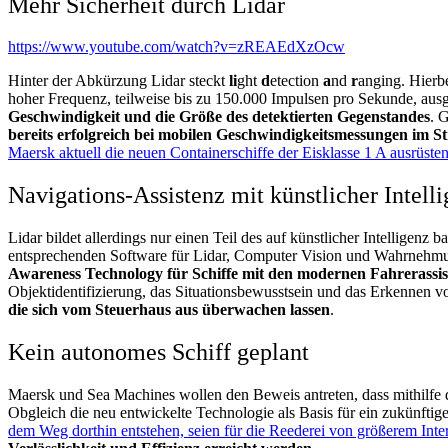
Mehr Sicherheit durch Lidar
https://www.youtube.com/watch?v=zREAEdXzOcw
Hinter der Abkürzung Lidar steckt
li
ght
d
etection
a
nd
r
anging. Hierb
hoher Frequenz, teilweise bis zu 150.000 Impulsen pro Sekunde, aus
Geschwindigkeit und die Größe des detektierten Gegenstandes
. 
bereits erfolgreich bei mobilen Geschwindigkeitsmessungen im S
Maersk aktuell die neuen Containerschiffe der Eisklasse 1 A ausrüsten
Navigations-Assistenz mit künstlicher Intell
Lidar bildet allerdings nur einen Teil des auf künstlicher Intelligen
entsprechenden Software für Lidar, Computer Vision und Wahrnehmun
Awareness Technology für Schiffe mit den
modernen Fahrerassis
Objektidentifizierung, das Situationsbewusstsein und das Erkennen
die sich vom Steuerhaus aus überwachen lassen
.
Kein autonomes Schiff geplant
Maersk und Sea Machines wollen den Beweis antreten, dass mithilfe 
Obgleich die neu entwickelte Technologie als Basis für ein zukünfti
dem Weg dorthin entstehen, seien für die Reederei von größerem Inte