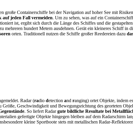
n große Containerschiffe bei der Navigation auf hoher See mit Risi
 auf jeden Fall vermeiden
. Um zu sehen, was auf ein Containerschif
oniert ist, ergibt sich durch die Länge des Schiffes und die gestapelte
zu mehreren hundert Metern ausdehnen. Gerät ein kleineres Schiff in d
soren
orten. Traditionell nutzen die Schiffe großer Reedereien dazu
da
ngemeldet. Radar (
ra
dio
d
etection
a
nd
r
anging) ortet Objekte, indem e
zu Größe, Geschwindigkeit und Bewegungsrichtung des georteten Objek
 Gegenstände
. So liefert Radar
gute bildliche Resultate bei Metallflä
terialien gefertigte Objekte hingegen
bleiben auf dem Radarschirm lan
nsbesondere kleine Sportboote stets mit metallischen Radar-Reflektore