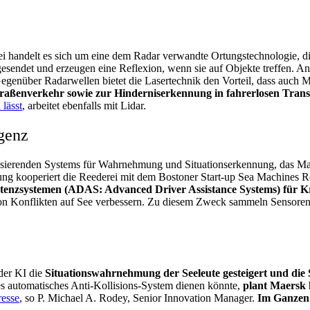
ei handelt es sich um eine dem Radar verwandte Ortungstechnologie, d
gesendet und erzeugen eine Reflexion, wenn sie auf Objekte treffen. 
Gegenüber Radarwellen bietet die Lasertechnik den Vorteil, dass auch Mat
traßenverkehr sowie zur Hinderniserkennung in fahrerlosen Trans
 lässt
, arbeitet ebenfalls mit Lidar.
igenz
z basierenden Systems für Wahrnehmung und Situationserkennung, das Mae
g kooperiert die Reederei mit dem Bostoner Start-up Sea Machines R
tenzsystemen
(ADAS: Advanced Driver Assistance Systems) für Kr
 von Konflikten auf See verbessern. Zu diesem Zweck sammeln Sensore
der KI die
Situationswahrnehmung der Seeleute gesteigert und die
ges automatisches Anti-Kollisions-System dienen könnte,
plant Maersk k
resse
, so P. Michael A. Rodey, Senior Innovation Manager.
Im Ganzen 