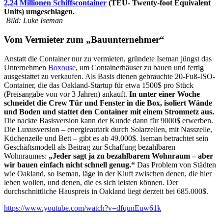
2,24 Millionen Schiffscontainer
(TEU- Twenty-foot Equivalent
Units) umgeschlagen.
Bild: Luke Iseman
Vom Vermieter zum „Bauunternehmer“
Anstatt die Container nur zu vermieten, gründete Iseman jüngst das
Unternehmen
Boxouse
, um Containerhäuser zu bauen und fertig
ausgestattet zu verkaufen. Als Basis dienen gebrauchte 20-Fuß-ISO-
Container, die das Oakland-Startup für etwa 1500$ pro Stück
(Preisangabe von vor 3 Jahren) ankauft.
In unter einer Woche
schneidet die Crew Tür und Fenster in die Box, isoliert Wände
und Boden und stattet den Container mit einem Stromnetz aus.
Die nackte Basisversion kann der Kunde dann für 9000$ erwerben.
Die Luxusversion – energieautark durch Solarzellen, mit Nasszelle,
Küchenzeile und Bett – gibt es ab 49.000$. Iseman betrachtet sein
Geschäftsmodell als Beitrag zur Schaffung bezahlbaren
Wohnraumes:
„Jeder sagt ja zu bezahlbarem Wohnraum – aber
wir bauen einfach nicht schnell genug.“
Das Problem von Städten
wie Oakland, so Iseman, läge in der Kluft zwischen denen, die hier
leben wollen, und denen, die es sich leisten können. Der
durchschnittliche Hauspreis in Oakland liegt derzeit bei 685.000$.
https://www.youtube.com/watch?v=dfqunEuw61k