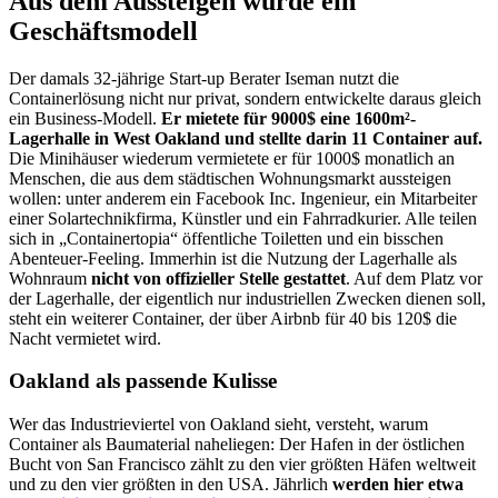
Aus dem Aussteigen wurde ein
Geschäftsmodell
Der damals 32-jährige Start-up Berater Iseman nutzt die
Containerlösung nicht nur privat, sondern entwickelte daraus gleich
ein Business-Modell.
Er mietete für 9000$ eine 1600m²-
Lagerhalle in West Oakland und stellte darin 11 Container auf.
Die Minihäuser wiederum vermietete er für
1000$ monatlich an
Menschen, die aus dem städtischen Wohnungsmarkt aussteigen
wollen
: unter anderem ein Facebook Inc. Ingenieur, ein Mitarbeiter
einer Solartechnikfirma, Künstler und ein Fahrradkurier. Alle teilen
sich in „Containertopia“ öffentliche Toiletten und ein bisschen
Abenteuer-Feeling. Immerhin ist die Nutzung der Lagerhalle als
Wohnraum
nicht von offizieller Stelle gestattet
. Auf dem Platz vor
der Lagerhalle, der eigentlich nur industriellen Zwecken dienen soll,
steht ein weiterer Container, der über Airbnb für 40 bis 120$ die
Nacht vermietet wird.
Oakland als passende Kulisse
Wer das Industrieviertel von Oakland sieht, versteht, warum
Container als Baumaterial naheliegen: Der Hafen in der östlichen
Bucht von San Francisco zählt zu den vier größten Häfen weltweit
und zu den vier größten in den USA. Jährlich
werden hier etwa