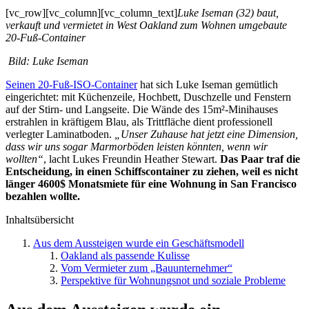
[vc_row][vc_column][vc_column_text]
Luke Iseman (32) baut,
verkauft und vermietet in West Oakland zum Wohnen umgebaute
20-Fuß-Container
Bild: Luke Iseman
Seinen 20-Fuß-ISO-Container
hat sich Luke Iseman
gemütlich
eingerichtet
: mit Küchenzeile, Hochbett, Duschzelle und Fenstern
auf der Stirn- und Langseite. Die Wände des 15m²-Minihauses
erstrahlen in kräftigem Blau, als Trittfläche dient professionell
verlegter Laminatboden.
„Unser Zuhause hat jetzt eine Dimension,
dass wir uns sogar Marmorböden leisten könnten, wenn wir
wollten“
, lacht Lukes Freundin Heather Stewart.
Das Paar traf die
Entscheidung, in einen Schiffscontainer zu ziehen, weil es nicht
länger 4600$ Monatsmiete für eine Wohnung in San Francisco
bezahlen wollte.
Inhaltsübersicht
Aus dem Aussteigen wurde ein Geschäftsmodell
Oakland als passende Kulisse
Vom Vermieter zum „Bauunternehmer“
Perspektive für Wohnungsnot und soziale Probleme