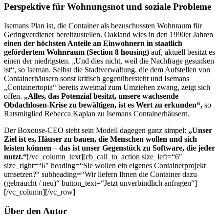
Perspektive für Wohnungsnot und soziale Probleme
Isemans Plan ist, die Container als bezuschussten Wohnraum für
Geringverdiener bereitzustellen. Oakland wies in den 1990er Jahren
einen der höchsten Anteile an Einwohnern in staatlich
gefördertem Wohnraum (
Section 8 housing
)
auf, aktuell besitzt es
einen der niedrigsten. „Und dies nicht, weil die Nachfrage gesunken
ist“, so Iseman. Selbst die Stadtverwaltung, die dem Aufstellen von
Containerhäusern sonst kritisch gegenübersteht und Isemans
„Containertopia“ bereits zweimal zum Umziehen zwang, zeigt sich
offen.
„Alles, das Potenzial besitzt, unsere wachsende
Obdachlosen-Krise zu bewältigen, ist es Wert zu erkunden“
,
so
Ratsmitglied Rebecca Kaplan zu Isemans Containerhäusern.
Der Boxouse-CEO sieht sein Modell dagegen ganz simpel:
„Unser
Ziel ist es, Häuser zu bauen, die Menschen wollen und sich
leisten können – das ist unser Gegenstück zu Software, die jeder
nutzt.“
[/vc_column_text][cb_call_to_action size_left=“6″
size_right=“6″ heading=“Sie wollen ein eigenes Containerprojekt
umsetzen?“ subheading=“Wir liefern Ihnen die Container dazu
(gebraucht / neu)“ button_text=“Jetzt unverbindlich anfragen“]
[/vc_column][/vc_row]
Über den Autor