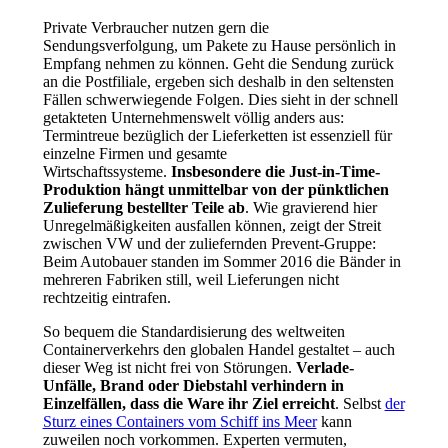
Private Verbraucher nutzen gern die
Sendungsverfolgung, um Pakete zu Hause persönlich in
Empfang nehmen zu können. Geht die Sendung zurück
an die Postfiliale, ergeben sich deshalb in den seltensten
Fällen schwerwiegende Folgen. Dies sieht in der schnell
getakteten Unternehmenswelt völlig anders aus:
Termintreue bezüglich der Lieferketten ist essenziell für
einzelne Firmen und gesamte
Wirtschaftssysteme.
Insbesondere die Just-in-Time-
Produktion hängt unmittelbar von der pünktlichen
Zulieferung bestellter Teile ab
. Wie gravierend hier
Unregelmäßigkeiten ausfallen können, zeigt der Streit
zwischen VW und der zuliefernden Prevent-Gruppe:
Beim Autobauer standen im Sommer 2016 die Bänder in
mehreren Fabriken still, weil Lieferungen nicht
rechtzeitig eintrafen.
So bequem die Standardisierung des weltweiten
Containerverkehrs den globalen Handel gestaltet – auch
dieser Weg ist nicht frei von Störungen.
Verlade-
Unfälle, Brand oder Diebstahl verhindern in
Einzelfällen, dass die Ware ihr Ziel erreicht
. Selbst
der
Sturz eines Containers vom Schiff ins Meer
kann
zuweilen noch vorkommen. Experten vermuten,