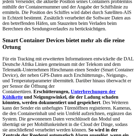
jedem Versender, die aktuelle Position seines Containers problemlos
mithilfe der Containernummer und der Angabe der Schiffslinie zu
ermitteln. Die Position des Schiffes wird dabei durch Satelliten-AIS
in Echtzeit bestimmt. Zusätzlich verarbeitet die Software Daten aus
den betreffenden Häfen, um Stauzeiten beim Verladen beim
Berechnen des Sendungsverlaufes zu berücksichtigen.
Smart Container Devices bietet mehr als die reine
Ortung
Für ein Tracking mit erweiterten Informationen entwickelte die DAL
Deutsche Afrika Linien gemeinsam mit der Telekom und dem
Telematik-Unternehmen Hirschmann einen Sender (Smart Container
Device), der neben GPS-Daten auch Erschütterungs-, Neigungs-,
und Temperaturparameter übermittelt. Darüber hinaus überwacht er
per Sensor die Öffnung der
Containertüren.
Erschütterungen,
Unterbrechungen der
Kühlkette
und Neigungswinkel, die der Ladung schaden
könnten, werden dokumentiert und gespeichert
. Des Weiteren
kann der Sender ein unbefugtes Türenöffnen registrieren. Kameras,
die den Containerinhalt und sein Umfeld aufzeichnen, ergänzen das
System. Die gewonnenen Daten verschlüsselt das Modul und
überträgt sie per Mobilfunkeinheit in die Cloud der Dinge, sodass
sie anschließend verarbeitet werden können.
So wird in der
Zentrale der Reederei automatisch Alarm ausgelöst, wenn ein