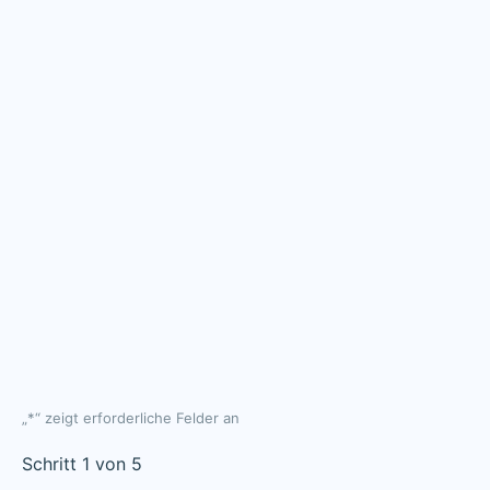
„
*
“ zeigt erforderliche Felder an
Schritt
1
von
5