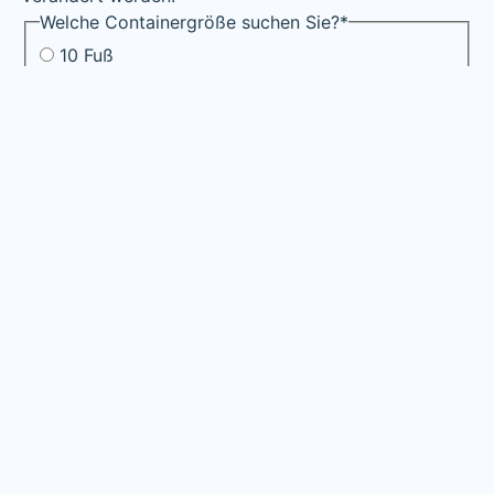
Welche Containergröße suchen Sie?
*
10 Fuß
20 Fuß
20 Fuß HC
40 Fuß
40 Fuß HC
Andere
Weiter
×