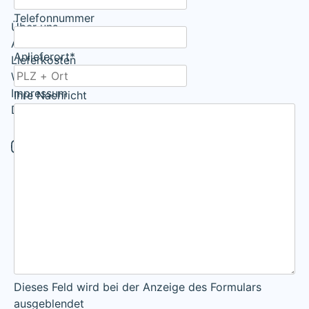
Telefonnummer
Über uns
AGB
Anlieferort
*
Lieferkosten
Widerrufsrecht
Impressum
Ihre Nachricht
Datenschutzerklärung
Dieses Feld wird bei der Anzeige des Formulars
ausgeblendet