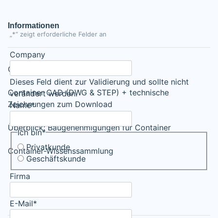
Informationen
„
*
“ zeigt erforderliche Felder an
Company
CSC-Plakette für Container
Dieses Feld dient zur Validierung und sollte nicht
Container CAD (DWG & STEP) + technische
verändert werden.
Zeichnungen zum Download
Name
*
Überblick: Baugenehmigungen für Container
Ich bin
*
Privatkunde
Container-Wissenssammlung
Geschäftskunde
Firma
E-Mail
*