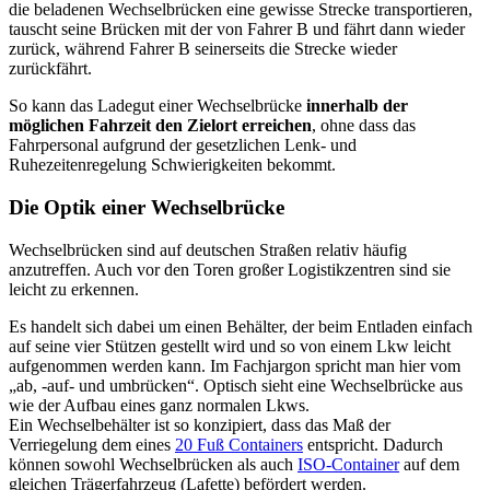
die beladenen Wechselbrücken eine gewisse Strecke transportieren,
tauscht seine Brücken mit der von Fahrer B und fährt dann wieder
zurück, während Fahrer B seinerseits die Strecke wieder
zurückfährt.
So kann das Ladegut einer Wechselbrücke
innerhalb der
möglichen Fahrzeit den Zielort erreichen
, ohne dass das
Fahrpersonal aufgrund der gesetzlichen Lenk- und
Ruhezeitenregelung Schwierigkeiten bekommt.
Die Optik einer Wechselbrücke
Wechselbrücken sind auf deutschen Straßen relativ häufig
anzutreffen. Auch vor den Toren großer Logistikzentren sind sie
leicht zu erkennen.
Es handelt sich dabei um einen Behälter, der beim Entladen einfach
auf seine vier Stützen gestellt wird und so von einem Lkw leicht
aufgenommen werden kann. Im Fachjargon spricht man hier vom
„ab, -auf- und umbrücken“. Optisch sieht eine Wechselbrücke aus
wie der Aufbau eines ganz normalen Lkws.
Ein Wechselbehälter ist so konzipiert, dass das Maß der
Verriegelung dem eines
20 Fuß Containers
entspricht. Dadurch
können sowohl Wechselbrücken als auch
ISO-Container
auf dem
gleichen Trägerfahrzeug (Lafette) befördert werden.