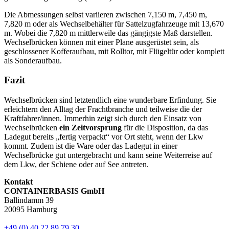
Die Abmessungen selbst variieren zwischen 7,150 m, 7,450 m,
7,820 m oder als Wechselbehälter für Sattelzugfahrzeuge mit 13,670
m. Wobei die 7,820 m mittlerweile das gängigste Maß darstellen.
Wechselbrücken können mit einer Plane ausgerüstet sein, als
geschlossener Kofferaufbau, mit Rolltor, mit Flügeltür oder komplett
als Sonderaufbau.
Fazit
Wechselbrücken sind letztendlich eine wunderbare Erfindung. Sie
erleichtern den Alltag der Frachtbranche und teilweise die der
Kraftfahrer/innen. Immerhin zeigt sich durch den Einsatz von
Wechselbrücken
ein Zeitvorsprung
für die Disposition, da das
Ladegut bereits „fertig verpackt“ vor Ort steht, wenn der Lkw
kommt. Zudem ist die Ware oder das Ladegut in einer
Wechselbrücke gut untergebracht und kann seine Weiterreise auf
dem Lkw, der Schiene oder auf See antreten.
Kontakt
CONTAINERBASIS GmbH
Ballindamm 39
20095 Hamburg
+49 (0) 40 22 89 79 30