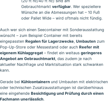
(20 ft hc/40 ft hc)
sind am
Gebrauchtmarkt
verfügbar
. Wer speziellere
Wünsche an die Abmessungen hat – 10 Fuß
oder Pallet Wide – wird oftmals nicht fündig.
Auch wer sich einen Seecontainer mit Sonderausstattung
wünscht – zum Beispiel Container mit bereits
eingepassten
Regalen für Lagerzwecke
,
Umbauten
zum
Pop-Up-Store oder Messestand oder auch
Reefer mit
eigenem Kühlaggregat
– findet ein weitaus
geringeres
Angebot am Gebrauchtmarkt
, das zudem je nach
aktueller Nachfrage und Marktsituation stark schwanken
kann.
Gerade bei
Kühlcontainern
und Umbauten mit elektrischen
oder technischen Zusatzausstattungen ist darüberhinaus
eine eingehende
Besichtigung und Prüfung durch einen
Fachmann unerlässlich
.