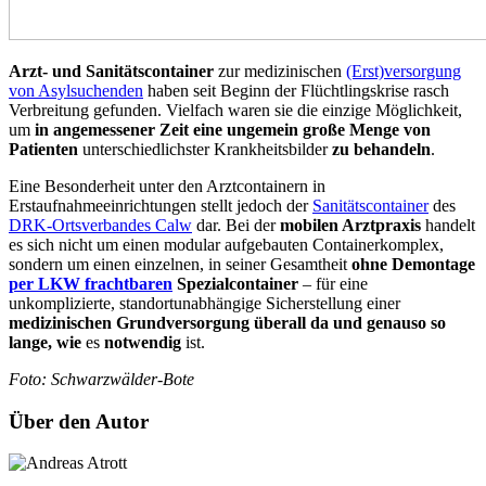
Arzt- und Sanitätscontainer
zur medizinischen
(Erst)versorgung
von Asylsuchenden
haben seit Beginn der Flüchtlingskrise rasch
Verbreitung gefunden. Vielfach waren sie die einzige Möglichkeit,
um
in angemessener Zeit eine ungemein große Menge von
Patienten
unterschiedlichster Krankheitsbilder
zu behandeln
.
Eine Besonderheit unter den Arztcontainern in
Erstaufnahmeeinrichtungen stellt jedoch der
Sanitätscontainer
des
DRK-Ortsverbandes Calw
dar. Bei der
mobilen Arztpraxis
handelt
es sich nicht um einen modular aufgebauten Containerkomplex,
sondern um einen einzelnen, in seiner Gesamtheit
ohne Demontage
per LKW frachtbaren
Spezialcontainer
– für eine
unkomplizierte, standortunabhängige Sicherstellung einer
medizinischen Grundversorgung überall da und genauso so
lange, wie
es
notwendig
ist.
Foto: Schwarzwälder-Bote
Über den Autor