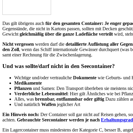
Das gilt übrigens auch
für den gesamten Container: Je enger gepa
Gegenstände, die nicht in Kartons passen, sollten mit Decken geschü
Gewicht
gleichmäßig über die ganze Ladefläche verteilt
wird, steh
Nicht vergessen
werden darf die
detaillierte Auflistung aller Gege
den Zoll
, wenn das Schiff internationale Gewässer durchquert (was be
samt einer Rechnung für die Zwischenlagerung.
Und was sollte/darf nicht in den Seecontainer?
Wichtige und/oder vertrauliche
Dokumente
wie Geburts- und 
Medikamente
Pflanzen
und Samen: Den Transport überleben sie meistens nic
Verderbliche Lebensmittel
: Hier gilt Ähnliches wie bei Pfla
Alles, was
brennbar, entflammbar oder giftig
Dazu zählen a
Und natürlich
Waffen
jeglicher Art
Ein Hinweis noch:
Der Container soll gar nicht auf Reisen gehen, s
achten.
Gebrauchte Seecontainer werden je nach
Erhaltungsgrad 
Ein Lagercontainer muss mindestens der Kategorie C, besser B, ange