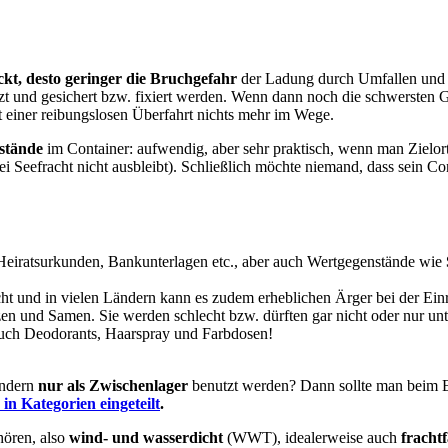
ckt, desto geringer die Bruchgefahr
der Ladung durch Umfallen und 
tzt und gesichert bzw. fixiert werden. Wenn dann noch die schwersten 
t einer reibungslosen Überfahrt nichts mehr im Wege.
nstände
im Container: aufwendig, aber sehr praktisch, wenn man Zielor
i Seefracht nicht ausbleibt). Schließlich möchte niemand, dass sein Co
Heiratsurkunden, Bankunterlagen etc., aber auch Wertgegenstände wie
ht und in vielen Ländern kann es zudem erheblichen Ärger bei der Einr
nzen und Samen. Sie werden schlecht bzw. dürften gar nicht oder nur un
uch Deodorants, Haarspray und Farbdosen!
ondern
nur als Zwischenlager
benutzt werden? Dann sollte man beim E
in Kategorien eingeteilt
.
hören, also
wind- und wasserdicht
(WWT), idealerweise auch
fracht