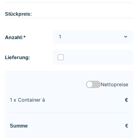
Stückpreis:
Anzahl:*
Lieferung:
Nettopreise
1
x Container à
€
Summe
€