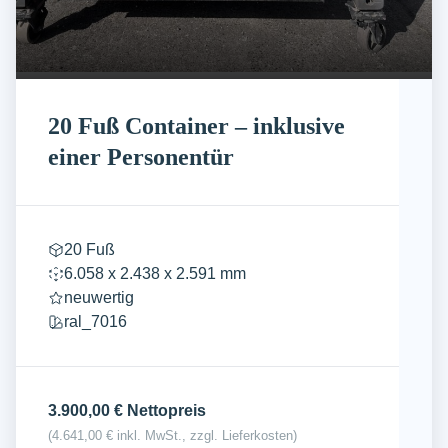
20 Fuß Container – inklusive
einer Personentür
20 Fuß
6.058 x 2.438 x 2.591 mm
neuwertig
ral_7016
3.900,00 € Nettopreis
(4.641,00 € inkl. MwSt., zzgl.
Lieferkosten
)