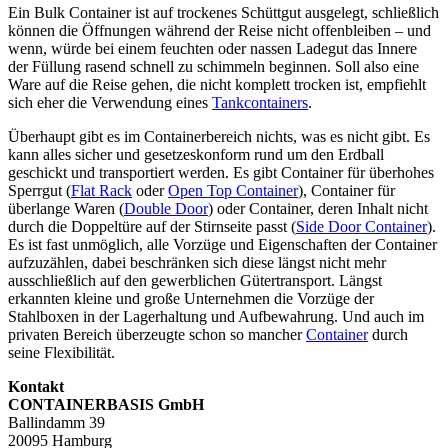
Ein Bulk Container ist auf trockenes Schüttgut ausgelegt, schließlich
können die Öffnungen während der Reise nicht offenbleiben – und
wenn, würde bei einem feuchten oder nassen Ladegut das Innere
der Füllung rasend schnell zu schimmeln beginnen. Soll also eine
Ware auf die Reise gehen, die nicht komplett trocken ist, empfiehlt
sich eher die Verwendung eines
Tankcontainers
.
Überhaupt gibt es im Containerbereich nichts, was es nicht gibt. Es
kann alles sicher und gesetzeskonform rund um den Erdball
geschickt und transportiert werden. Es gibt Container für überhohes
Sperrgut (
Flat Rack
oder
Open Top Container
), Container für
überlange Waren (
Double Door
) oder Container, deren Inhalt nicht
durch die Doppeltüre auf der Stirnseite passt (
Side Door Container
).
Es ist fast unmöglich, alle Vorzüge und Eigenschaften der Container
aufzuzählen, dabei beschränken sich diese längst nicht mehr
ausschließlich auf den gewerblichen Gütertransport. Längst
erkannten kleine und große Unternehmen die Vorzüge der
Stahlboxen in der Lagerhaltung und Aufbewahrung. Und auch im
privaten Bereich überzeugte schon so mancher
Container
durch
seine Flexibilität.
Kontakt
CONTAINERBASIS GmbH
Ballindamm 39
20095 Hamburg