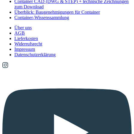
Container CAD (DWG & STEP) + technische Zeichnungen
zum Download
Überblick: Baugenehmigungen für Container
Container-Wissenssammlung
Über uns
AGB
Lieferkosten
Widerrufsrecht
Impressum
Datenschutzerklärung