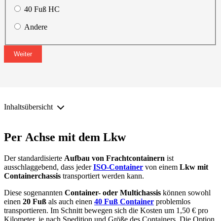
40 Fuß HC
Andere
Weiter
Inhaltsübersicht
Per Achse mit dem Lkw
Der standardisierte
Aufba
u
von Frachtcontainern
ist
ausschlaggebend, dass jeder
ISO-Container
von einem
Lkw mit
Containerchassis
transportiert werden kann.
Diese sogenannten
Container- oder Multichassis
können sowohl
einen
20 Fuß
als auch einen
40 Fuß Container
problemlos
transportieren. Im Schnitt bewegen sich die Kosten um 1,50 € pro
Kilometer, je nach Spedition und Größe des Containers. Die Option