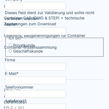
CSC-Plakette für Container
Dieses Feld dient zur Validierung und sollte nicht
Container CAD (DWG & STEP) + technische
verändert werden.
Zeichnungen zum Download
Name
*
Überblick: Baugenehmigungen für Container
Ich bin
*
Privatkunde
Container-Wissenssammlung
Geschäftskunde
Firma
E-Mail
*
Telefonnummer
Über uns
AGB
Anlieferort
*
Lieferkosten
Widerrufsrecht