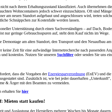
cht nach ihrem Erhaltungszustand klassifiziert. Auch übernehmen die 
auchten Wohncontainers jedoch schwer einzuschätzen. Oft sind Mängel n
iner am neuen Standort aufgebaut und angeschlossen wird, treten solch
liche Schnäppchen zur Kostenfalle werden lassen.
ioneller Unterstützung durch einen Sachverständigen – auf Dach, Boden
eist nur geringe Gebrauchsspuren auf, steht dem Kauf nichts im Wege.
die Demontage am alten Standort, den Transport und den Neuaufbau am 
r keine Zeit für eine aufwändige Internetrecherche nach passenden Ang
ch und kostenlos. Nutzen Sie unseren
Suchfilter
oder senden Sie uns ei
fordert, dass die Vorgaben der
Energiesparverordnung
(EnEV) und die
stattet sind. Zusätzlich ist, wie bei jeder dauerhaften „Unterkunft“,
bleme & Ärger mit den Beamten zu vermeiden.
 erhalten Sie
hier
 Mieten statt kaufen!
zeit und Auslastung der Herstellers mehrere Wochen bis Monate dauer