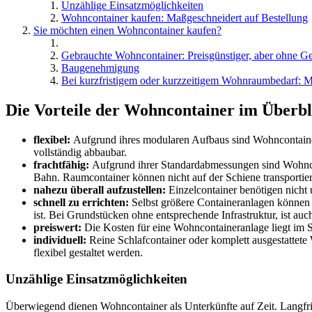
Unzählige Einsatzmöglichkeiten
Wohncontainer kaufen: Maßgeschneidert auf Bestellung
Sie möchten einen Wohncontainer kaufen?
Gebrauchte Wohncontainer: Preisgünstiger, aber ohne Ge
Baugenehmigung
Bei kurzfristigem oder kurzzeitigem Wohnraumbedarf: Mi
Die Vorteile der Wohncontainer im Überbl
flexibel:
Aufgrund ihres modularen Aufbaus sind Wohncontainera
vollständig abbaubar.
frachtfähig:
Aufgrund ihrer Standardabmessungen sind Wohnco
Bahn. Raumcontainer können nicht auf der Schiene transportie
nahezu überall aufzustellen:
Einzelcontainer benötigen nicht 
schnell zu errichten:
Selbst größere Containeranlagen können
ist. Bei Grundstücken ohne entsprechende Infrastruktur, ist au
preiswert:
Die Kosten für eine Wohncontaineranlage liegt im 
individuell:
Reine Schlafcontainer oder komplett ausgestattet
flexibel gestaltet werden.
Unzählige Einsatzmöglichkeiten
Überwiegend dienen Wohncontainer als Unterkünfte auf Zeit. Langfris