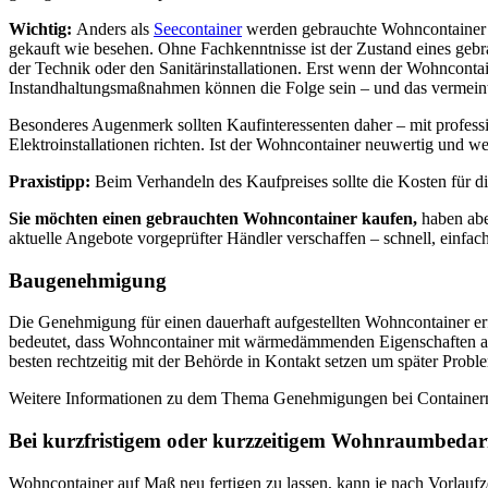
Wichtig:
Anders als
Seecontainer
werden gebrauchte Wohncontainer ni
gekauft wie besehen. Ohne Fachkenntnisse ist der Zustand eines gebr
der Technik oder den Sanitärinstallationen. Erst wenn der Wohnconta
Instandhaltungsmaßnahmen können die Folge sein – und das vermeint
Besonderes Augenmerk sollten Kaufinteressenten daher – mit profess
Elektroinstallationen richten. Ist der Wohncontainer neuwertig und w
Praxistipp:
Beim Verhandeln des Kaufpreises sollte die Kosten für 
Sie möchten einen gebrauchten Wohncontainer kaufen,
haben abe
aktuelle Angebote vorgeprüfter Händler verschaffen – schnell, einfa
Baugenehmigung
Die Genehmigung für einen dauerhaft aufgestellten Wohncontainer er
bedeutet, dass Wohncontainer mit wärmedämmenden Eigenschaften ausge
besten rechtzeitig mit der Behörde in Kontakt setzen um später Pro
Weitere Informationen zu dem Thema Genehmigungen bei Containern
Bei kurzfristigem oder kurzzeitigem Wohnraumbedarf:
Wohncontainer auf Maß neu fertigen zu lassen, kann je nach Vorlauf