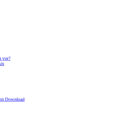
n vor?
xis
zum Download