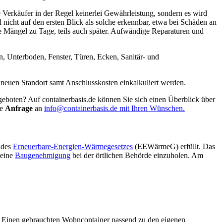
Verkäufer in der Regel keinerlei Gewährleistung, sondern es wird
icht auf den ersten Blick als solche erkennbar, etwa bei Schäden an
e Mängel zu Tage, teils auch später. Aufwändige Reparaturen und
, Unterboden, Fenster, Türen, Ecken, Sanitär- und
neuen Standort samt Anschlusskosten einkalkuliert werden.
eboten? Auf containerbasis.de können Sie sich einen Überblick über
ne
Anfrage
an
info@containerbasis.de mit Ihren Wünschen.
 des
Erneuerbare-Energien-Wärmegesetzes
(EEWärmeG) erfüllt. Das
 eine
Baugenehmigung
bei der örtlichen Behörde einzuholen. Am
n. Einen gebrauchten Wohncontainer passend zu den eigenen