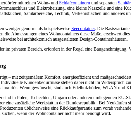
inerdörfer mit reinen Wohn- und
Schlafcontainern
und separaten
Sanitä
tromanschluss und Elektroheizung, eine kleine Nasszelle und eine Küc
ftsküchen, Sanitärbereiche, Technik, Verkehrsflächen und anderes unte
en weniger genormt als beispielsweise
Seecontainer
. Die Basisvariante 
n die Abmessungen eines Wohncontainers diese Maße, erschwert dies d
sweise bei architektonisch ausgestalteten Design-Containerhäusern.
er im privaten Bereich, erfordert in der Regel eine Baugenehmigung. 
ung
gt – mit zeitgemäßem Komfort, energieeffizient und maßgeschneidert.
uf. Individuelle Kundenbedürfnisse stehen dabei nicht im Widerspruch
t bis luxuriös. Wenn gewünscht, sind auch Edelholzböden, WLAN und Kli
er sind in Polen, Tschechien, Ungarn oder anderen umliegenden EU-St
er eine zusätzliche Werkstatt in der Bundesrepublik. Bei Neukäufen s
e Produzenten üblicherweise eine Rückkaufgarantie zum vorab verhandel
 suchen, wenn der Wohncontainer nicht mehr benötigt wird.