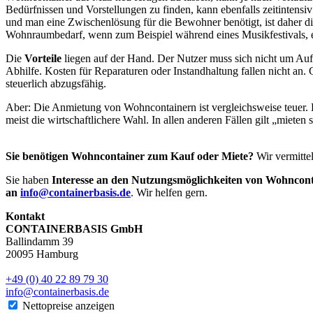
Bedürfnissen und Vorstellungen zu finden, kann ebenfalls zeitinten
und man eine Zwischenlösung für die Bewohner benötigt, ist daher d
Wohnraumbedarf, wenn zum Beispiel während eines Musikfestivals, e
Die
Vorteile
liegen auf der Hand. Der Nutzer muss sich nicht um Aufb
Abhilfe. Kosten für Reparaturen oder Instandhaltung fallen nicht an.
steuerlich abzugsfähig.
Aber: Die Anmietung von Wohncontainern ist vergleichsweise teuer. 
meist die wirtschaftlichere Wahl. In allen anderen Fällen gilt „mieten s
Sie benötigen Wohncontainer zum Kauf oder Miete?
Wir vermitte
Sie haben
Interesse an den Nutzungsmöglichkeiten von Wohncont
an
info@containerbasis.de
. Wir helfen gern.
Kontakt
CONTAINERBASIS GmbH
Ballindamm 39
20095 Hamburg
+49 (0) 40 22 89 79 30
info@containerbasis.de
Nettopreise anzeigen