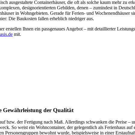
ch ausgestaltete Containerhäuser, die oft als solche kaum mehr zu erk
 komplexen, designorientierten Gebilden, denen – zumindest in Deutsch
nhäuser in Wohngebieten. Gerade für Ferien- und Wochenendhäuser sind
ier: Die Baukosten fallen erheblich niedriger aus.
r erstellen Ihnen ein passgenaues Angebot – mit detaillierter Leistung
asis.de
mit.
e Gewährleistung der Qualität
uf bzw. der Fertigung nach Maß. Allerdings schwanken die Preise – un
ck. So weist ein Wohncontainer, der gelegentlich als Ferienhaus auf 
den Personengruppen bewohnt wurde, beispielsweise in einer Erstaufna