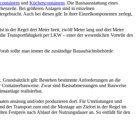
rcontainern
und
Küchencontainern
. Die Basisausstattung eines
henzeile. Bei größeren Anlagen sind in einzelnen
rgebracht. Auch bei diesen gilt: In ihrer Einzelkomponenten zerlegt,
ist in der Regel drei Meter breit, zwölf Meter lang und drei Meter
ie Transportfähigkeit per LKW – einer der wesentlichen Vorteile des
Vorab sollte man immer die zuständige Bauaufsichtsbehörde
 Grundsätzlich gilt: Bestehen bestimmte Anforderungen an die
 zur Containerbauweise. Zwar sind Basisabmessungen und Bauweise
maanlage realisierbar.
aaten ansässig und/oder produzieren dort. Für Umrüstungen und
ind der Transport zum und die Montage am Zielort in der Regel im
ten Festpreis nach Ablauf der Nutzungsdauer an. So entfällt für den