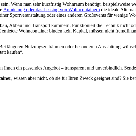
siv sein. Wenn man sehr kurzfristig Wohnraum benötigt, beispielswei
ie
Anmietung oder das Leasing von Wohncontainern
die ideale Alterna
iner Sportveranstaltung oder eines anderen Großevents für wenige W
au, Abbau und Transport kümmern. Funktioniert die Technik nicht oder 
 Gemietete Wohncontainer binden kein Kapital, müssen nicht fremdfinanzi
Bei längeren Nutzungszeiträumen oder besonderen Ausstattungswünsche
tatt kaufen“.
ln Ihnen ein passendes Angebot – transparent und unverbindlich. Sende
ainer
, wissen aber nicht, ob sie für Ihren Zweck geeignet sind? Sie b