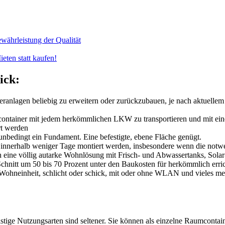
währleistung der Qualität
eten statt kaufen!
ick:
nlagen beliebig zu erweitern oder zurückzubauen, je nach aktuellem Be
ntainer mit jedem herkömmlichen LKW zu transportieren und mit einem
rt werden
unbedingt ein Fundament. Eine befestigte, ebene Fläche genügt.
 innerhalb weniger Tage montiert werden, insbesondere wenn die notwe
ch eine völlig autarke Wohnlösung mit Frisch- und Abwassertanks, Solar-
Schnitt um 50 bis 70 Prozent unter den Baukosten für herkömmlich erri
e Wohneinheit, schlicht oder schick, mit oder ohne WLAN und vieles m
tige Nutzungsarten sind seltener. Sie können als einzelne Raumcontain