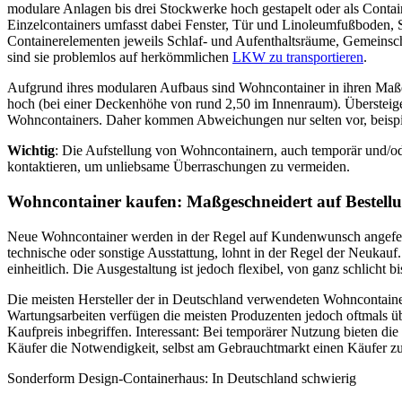
modulare Anlagen bis drei Stockwerke hoch gestapelt oder als Conta
Einzelcontainers umfasst dabei Fenster, Tür und Linoleumfußboden, S
Containerelementen jeweils Schlaf- und Aufenthaltsräume, Gemeinscha
sind sie problemlos auf herkömmlichen
LKW zu transportieren
.
Aufgrund ihres modularen Aufbaus sind Wohncontainer in ihren Maß
hoch (bei einer Deckenhöhe von rund 2,50 im Innenraum). Übersteige
Wohncontainers. Daher kommen Abweichungen nur selten vor, beispiel
Wichtig
: Die Aufstellung von Wohncontainern, auch temporär und/od
kontaktieren, um unliebsame Überraschungen zu vermeiden.
Wohncontainer kaufen: Maßgeschneidert auf Bestell
Neue Wohncontainer werden in der Regel auf Kundenwunsch angeferti
technische oder sonstige Ausstattung, lohnt in der Regel der Neuka
einheitlich. Die Ausgestaltung ist jedoch flexibel, von ganz schlich
Die meisten Hersteller der in Deutschland verwendeten Wohncontain
Wartungsarbeiten verfügen die meisten Produzenten jedoch oftmals üb
Kaufpreis inbegriffen. Interessant: Bei temporärer Nutzung bieten di
Käufer die Notwendigkeit, selbst am Gebrauchtmarkt einen Käufer zu
Sonderform Design-Containerhaus: In Deutschland schwierig