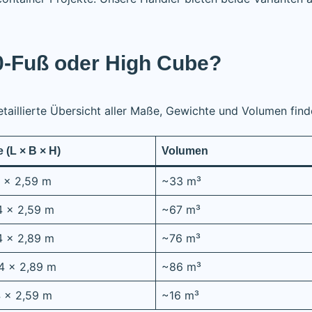
0-Fuß oder High Cube?
taillierte Übersicht aller Maße, Gewichte und Volumen find
(L × B × H)
Volumen
4 × 2,59 m
~33 m³
4 × 2,59 m
~67 m³
4 × 2,89 m
~76 m³
44 × 2,89 m
~86 m³
4 × 2,59 m
~16 m³